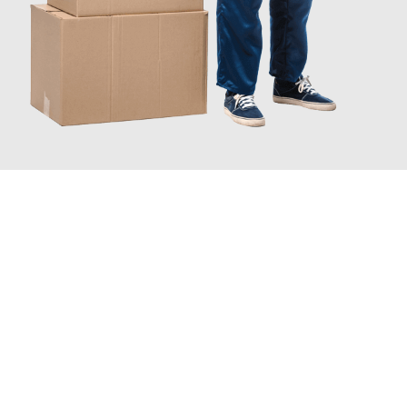
JETZT ANFRAGEN
Erleben Sie mit Umzugsmeister Klug Reutlingen, wie
einfach und
stressfrei Ihr Umzug Reutlingen Maastricht
sein kann. Unser
Expertenteam steht bereit, um Ihnen einen reibungslosen
Übergang in Ihr neues Zuhause zu garantieren.