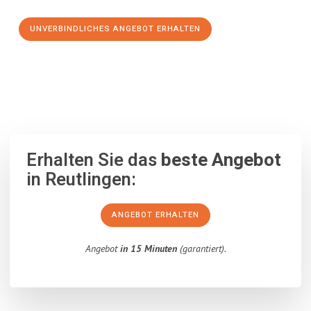
UNVERBINDLICHES ANGEBOT ERHALTEN
100% unverbindlich
– Garantiert eine Antwort
innerhalb von 15
Minuten
.
Erhalten Sie das
beste Angebot
in Reutlingen:
ANGEBOT ERHALTEN
Angebot
in 15 Minuten
(garantiert).