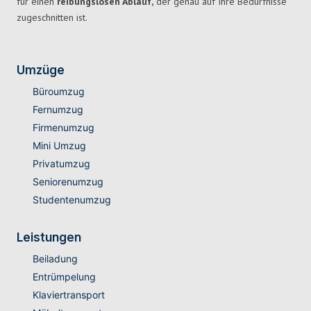
für einen
reibungslosen Ablauf,
der genau auf Ihre Bedürfnisse
zugeschnitten ist.
Umzüge
Büroumzug
Fernumzug
Firmenumzug
Mini Umzug
Privatumzug
Seniorenumzug
Studentenumzug
Leistungen
Beiladung
Entrümpelung
Klaviertransport