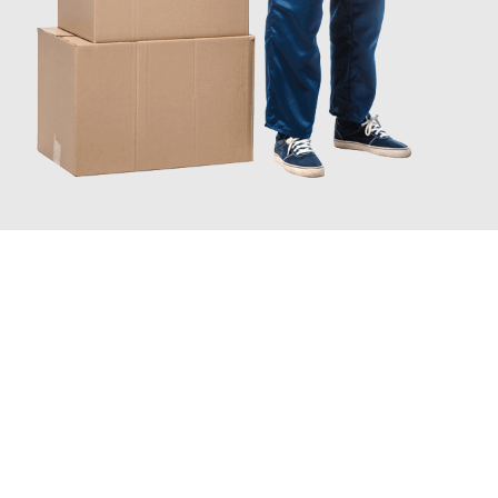
JETZT ANFRAGEN
Erleben Sie mit Umzugsmeister Klug Reutlingen, wie
einfach und
stressfrei Ihr Umzug Reutlingen Thessaloniki
sein kann. Unser
Expertenteam steht bereit, um Ihnen einen reibungslosen