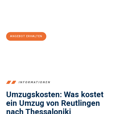
Übergang in Ihr neues Zuhause zu garantieren.
Jetzt
unverbindliches Angebot
erhalten &
100€ sparen:
ANGEBOT ERHALTEN
+4915792653383
INFORMATIONEN
Umzugskosten: Was kostet
ein Umzug von Reutlingen
nach Thessaloniki