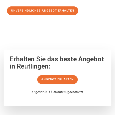
UNVERBINDLICHES ANGEBOT ERHALTEN
100% unverbindlich
– Garantiert eine Antwort
innerhalb von 15
Minuten
.
Erhalten Sie das
beste Angebot
in Reutlingen:
ANGEBOT ERHALTEN
Angebot
in 15 Minuten
(garantiert).