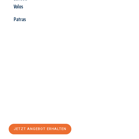
Volos
Patras
Jetzt anfragen &
Angebot
mit Best-Preis
erhalten!
Schicken Sie uns jetzt Ihre unverbindliche Anfrage und sichern
Sie sich Ihr
individuelles Umzugsangebot für Ihr Anliegen in
Reutlingen
zum Best-Preis! Nutzen Sie die Gelegenheit für
einen
stressfreien Umzug
mit maximalem Komfort:
JETZT ANGEBOT ERHALTEN