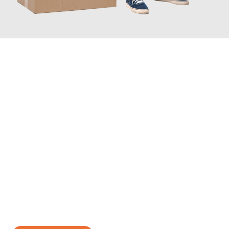
JETZT ANFRAGEN
Erleben Sie mit Umzugsmeister Klug Reutlingen, wie
einfach und
stressfrei Ihr Umzug Reutlingen Iraklio
sein kann. Unser
Expertenteam steht bereit, um Ihnen einen reibungslosen
Übergang in Ihr neues Zuhause zu garantieren.
Jetzt
unverbindliches Angebot
erhalten &
100€ sparen: