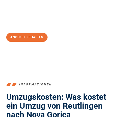
Übergang in Ihr neues Zuhause zu garantieren.
Jetzt
unverbindliches Angebot
erhalten &
100€ sparen:
ANGEBOT ERHALTEN
+4915792653383
INFORMATIONEN
Umzugskosten: Was kostet
ein Umzug von Reutlingen
nach Nova Gorica