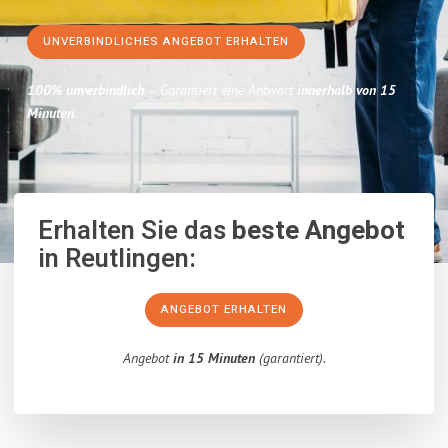
UNVERBINDLICHES ANGEBOT ERHALTEN
100% unverbindlich
– Garantiert eine Antwort
innerhalb von 15
Minuten
.
Erhalten Sie das
beste Angebot
in Reutlingen:
ANGEBOT ERHALTEN
Angebot
in 15 Minuten
(garantiert).