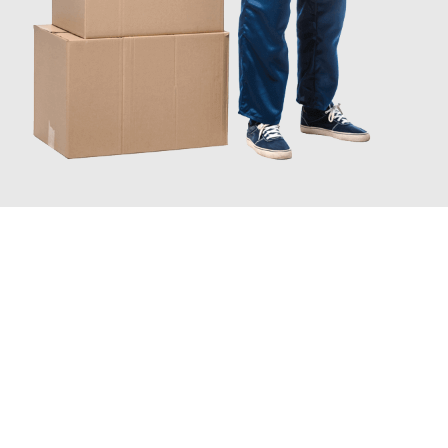
JETZT ANFRAGEN
Erleben Sie mit Umzugsmeister Klug Reutlingen, wie
einfach und
stressfrei Ihr Umzug Reutlingen Nova Gorica
sein kann. Unser
Expertenteam steht bereit, um Ihnen einen reibungslosen