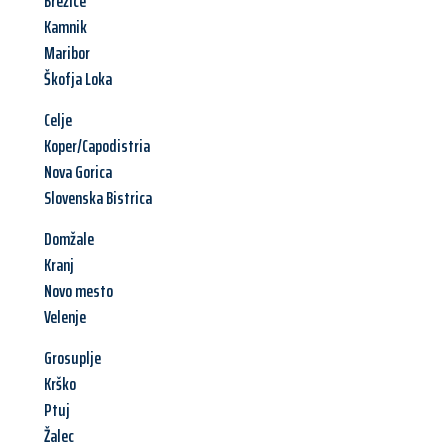
Brežice
Kamnik
Maribor
Škofja Loka
Celje
Koper/Capodistria
Nova Gorica
Slovenska Bistrica
Domžale
Kranj
Novo mesto
Velenje
Grosuplje
Krško
Ptuj
Žalec