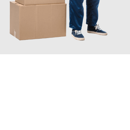
JETZT ANFRAGEN
Erleben Sie mit Umzugsmeister Klug Reutlingen, wie
einfach und
stressfrei Ihr Umzug Reutlingen Kragujevac
sein kann. Unser
Expertenteam steht bereit, um Ihnen einen reibungslosen
Übergang in Ihr neues Zuhause zu garantieren.