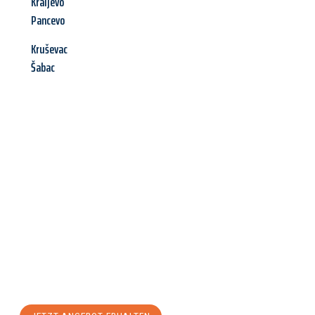
Kraljevo
Pancevo
Kruševac
Šabac
Jetzt anfragen &
Angebot
mit Best-Preis
erhalten!
Schicken Sie uns jetzt Ihre unverbindliche Anfrage und sichern
Sie sich Ihr
individuelles Umzugsangebot für Ihr Anliegen in
Reutlingen
zum Best-Preis! Nutzen Sie die Gelegenheit für
einen
stressfreien Umzug
mit maximalem Komfort: