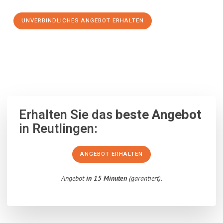
UNVERBINDLICHES ANGEBOT ERHALTEN
100% unverbindlich
– Garantiert eine Antwort
innerhalb von 15
Minuten
.
Erhalten Sie das
beste Angebot
in Reutlingen:
ANGEBOT ERHALTEN
Angebot
in 15 Minuten
(garantiert).