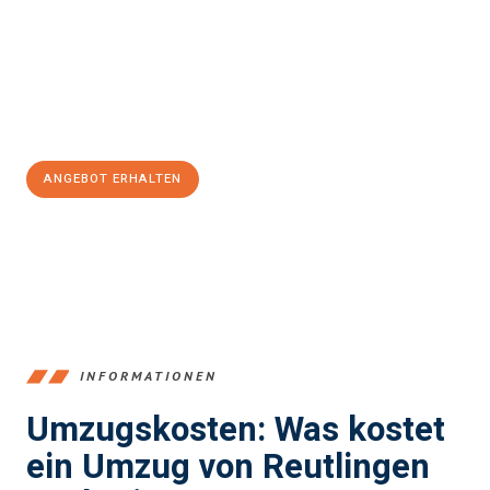
Expertenteam steht bereit, um Ihnen einen reibungslosen
Übergang in Ihr neues Zuhause zu garantieren.
Jetzt
unverbindliches Angebot
erhalten &
100€ sparen:
ANGEBOT ERHALTEN
+4915792653383
INFORMATIONEN
Umzugskosten: Was kostet
ein Umzug von Reutlingen