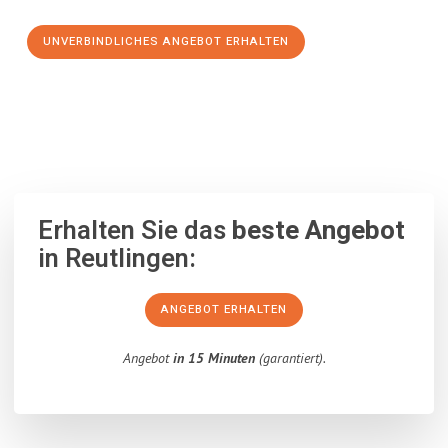
UNVERBINDLICHES ANGEBOT ERHALTEN
100% unverbindlich
– Garantiert eine Antwort
innerhalb von 15
Minuten
.
Erhalten Sie das
beste Angebot
in Reutlingen:
ANGEBOT ERHALTEN
Angebot
in 15 Minuten
(garantiert).