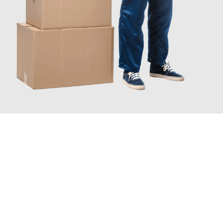
JETZT ANFRAGEN
Erleben Sie mit Umzugsmeister Klug Reutlingen, wie
einfach und
stressfrei Ihr Umzug Reutlingen Piatra Neamt
sein kann. Unser