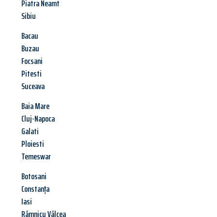
Piatra Neamt
Sibiu
Bacau
Buzau
Focsani
Pitesti
Suceava
Baia Mare
Cluj-Napoca
Galati
Ploiesti
Temeswar
Botosani
Constanța
Iasi
Râmnicu Vâlcea