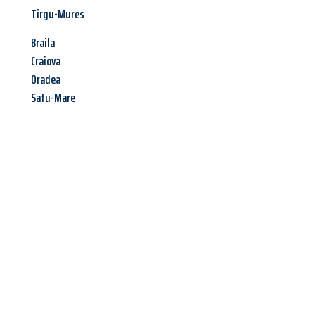
Tirgu-Mures
Braila
Craiova
Oradea
Satu-Mare
Jetzt anfragen &
Angebot
mit Best-Preis
erhalten!
Schicken Sie uns jetzt Ihre unverbindliche Anfrage und sichern
Sie sich Ihr
individuelles Umzugsangebot für Ihr Anliegen in
Reutlingen
zum Best-Preis! Nutzen Sie die Gelegenheit für
einen
stressfreien Umzug
mit maximalem Komfort: