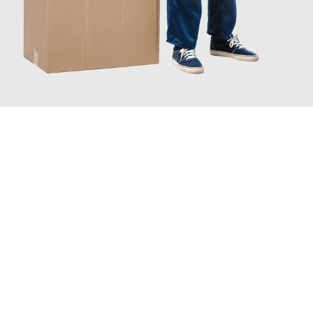
JETZT ANFRAGEN
Erleben Sie mit Umzugsmeister Klug Reutlingen, wie
einfach und
stressfrei Ihr Umzug Reutlingen Strassen
sein kann. Unser
Expertenteam steht bereit, um Ihnen einen reibungslosen
Übergang in Ihr neues Zuhause zu garantieren.