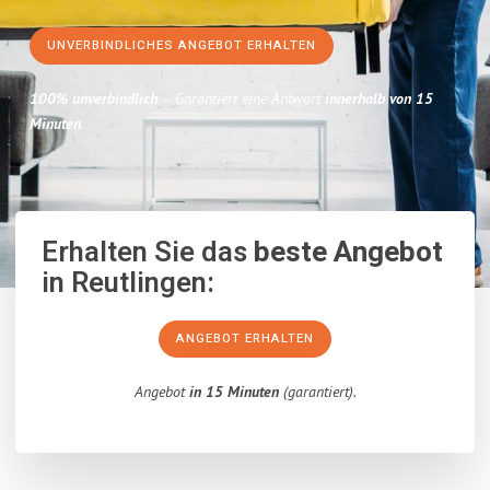
UNVERBINDLICHES ANGEBOT ERHALTEN
100% unverbindlich
– Garantiert eine Antwort
innerhalb von 15
Minuten
.
Erhalten Sie das
beste Angebot
in Reutlingen:
ANGEBOT ERHALTEN
Angebot
in 15 Minuten
(garantiert).