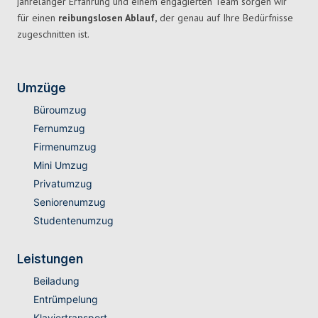
jahrelanger Erfahrung und einem engagierten Team sorgen wir
für einen
reibungslosen Ablauf,
der genau auf Ihre Bedürfnisse
zugeschnitten ist.
Umzüge
Büroumzug
Fernumzug
Firmenumzug
Mini Umzug
Privatumzug
Seniorenumzug
Studentenumzug
Leistungen
Beiladung
Entrümpelung
Klaviertransport