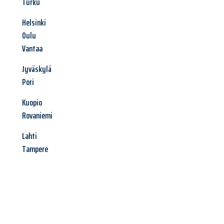
Turku
Helsinki
Oulu
Vantaa
Jyväskylä
Pori
Kuopio
Rovaniemi
Lahti
Tampere