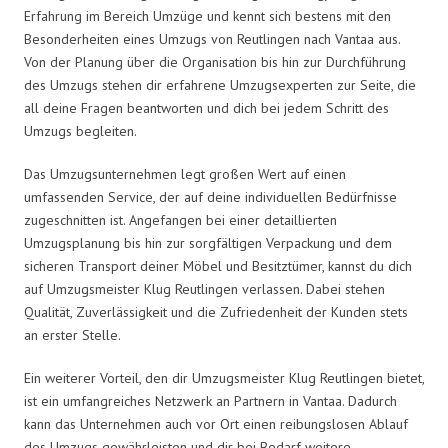
Erfahrung im Bereich Umzüge und kennt sich bestens mit den
Besonderheiten eines Umzugs von Reutlingen nach Vantaa aus.
Von der Planung über die Organisation bis hin zur Durchführung
des Umzugs stehen dir erfahrene Umzugsexperten zur Seite, die
all deine Fragen beantworten und dich bei jedem Schritt des
Umzugs begleiten.
Das Umzugsunternehmen legt großen Wert auf einen
umfassenden Service, der auf deine individuellen Bedürfnisse
zugeschnitten ist. Angefangen bei einer detaillierten
Umzugsplanung bis hin zur sorgfältigen Verpackung und dem
sicheren Transport deiner Möbel und Besitztümer, kannst du dich
auf Umzugsmeister Klug Reutlingen verlassen. Dabei stehen
Qualität, Zuverlässigkeit und die Zufriedenheit der Kunden stets
an erster Stelle.
Ein weiterer Vorteil, den dir Umzugsmeister Klug Reutlingen bietet,
ist ein umfangreiches Netzwerk an Partnern in Vantaa. Dadurch
kann das Unternehmen auch vor Ort einen reibungslosen Ablauf
des Umzugs gewährleisten und dir bei Bedarf weitere