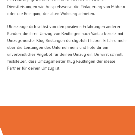
Dienstleistungen wie beispielsweise die Einlagerung von Möbeln
oder die Reinigung der alten Wohnung anbieten.
Überzeuge dich selbst von den positiven Erfahrungen anderer
Kunden, die ihren Umzug von Reutlingen nach Vantaa bereits mit
Umzugsmeister Klug Reutlingen durchgeführt haben. Erfahre mehr
über die Leistungen des Unternehmens und hole dir ein
unverbindliches Angebot für deinen Umzug ein. Du wirst schnell
feststellen, dass Umzugsmeister Klug Reutlingen der ideale
Partner für deinen Umzug ist!
Umzugsmeister Klug in Zahlen: