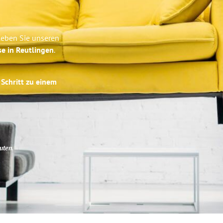
leben Sie unseren
se in Reutlingen
.
 Schritt zu einem
uten
.