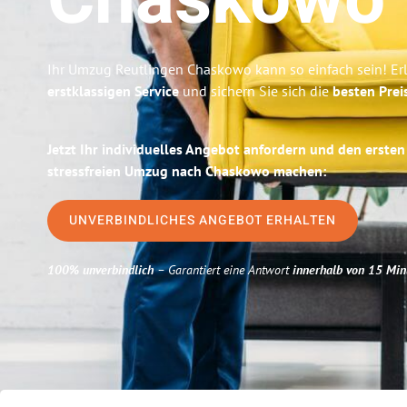
Chaskowo
Ihr Umzug Reutlingen Chaskowo kann so einfach sein! Er
erstklassigen Service
und sichern Sie sich die
besten Prei
Jetzt Ihr individuelles Angebot anfordern und den ersten
stressfreien Umzug nach Chaskowo machen:
UNVERBINDLICHES ANGEBOT ERHALTEN
100% unverbindlich
– Garantiert eine Antwort
innerhalb von 15 Min